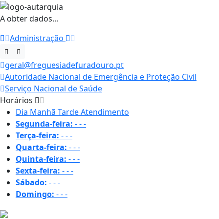
A obter dados...
Administração
geral@freguesiadefuradouro.pt
Autoridade Nacional de Emergência e Proteção Civil
Serviço Nacional de Saúde
Horários
Dia
Manhã
Tarde
Atendimento
Segunda-feira:
-
-
-
Terça-feira:
-
-
-
Quarta-feira:
-
-
-
Quinta-feira:
-
-
-
Sexta-feira:
-
-
-
Sábado:
-
-
-
Domingo:
-
-
-
17.9 ºC