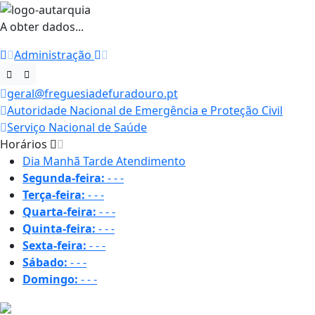
A obter dados...
Administração
geral@freguesiadefuradouro.pt
Autoridade Nacional de Emergência e Proteção Civil
Serviço Nacional de Saúde
Horários
Dia
Manhã
Tarde
Atendimento
Segunda-feira:
-
-
-
Terça-feira:
-
-
-
Quarta-feira:
-
-
-
Quinta-feira:
-
-
-
Sexta-feira:
-
-
-
Sábado:
-
-
-
Domingo:
-
-
-
19 ºC