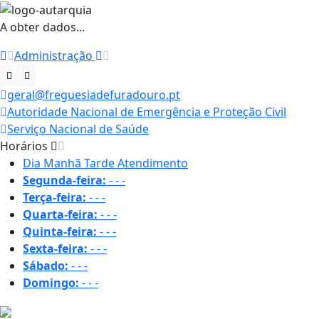
A obter dados...
Administração
geral@freguesiadefuradouro.pt
Autoridade Nacional de Emergência e Proteção Civil
Serviço Nacional de Saúde
Horários
Dia
Manhã
Tarde
Atendimento
Segunda-feira:
-
-
-
Terça-feira:
-
-
-
Quarta-feira:
-
-
-
Quinta-feira:
-
-
-
Sexta-feira:
-
-
-
Sábado:
-
-
-
Domingo:
-
-
-
21.6 ºC