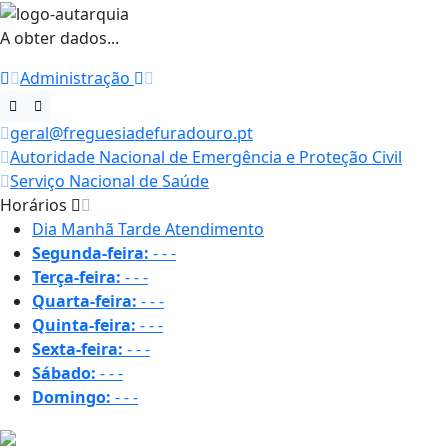
A obter dados...
Administração
geral@freguesiadefuradouro.pt
Autoridade Nacional de Emergência e Proteção Civil
Serviço Nacional de Saúde
Horários
Dia
Manhã
Tarde
Atendimento
Segunda-feira:
-
-
-
Terça-feira:
-
-
-
Quarta-feira:
-
-
-
Quinta-feira:
-
-
-
Sexta-feira:
-
-
-
Sábado:
-
-
-
Domingo:
-
-
-
22.8 ºC