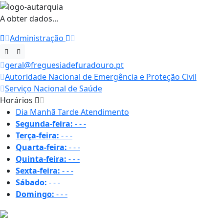
A obter dados...
Administração
geral@freguesiadefuradouro.pt
Autoridade Nacional de Emergência e Proteção Civil
Serviço Nacional de Saúde
Horários
Dia
Manhã
Tarde
Atendimento
Segunda-feira:
-
-
-
Terça-feira:
-
-
-
Quarta-feira:
-
-
-
Quinta-feira:
-
-
-
Sexta-feira:
-
-
-
Sábado:
-
-
-
Domingo:
-
-
-
19 ºC