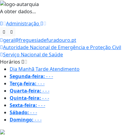
A obter dados...
Administração
geral@freguesiadefuradouro.pt
Autoridade Nacional de Emergência e Proteção Civil
Serviço Nacional de Saúde
Horários
Dia
Manhã
Tarde
Atendimento
Segunda-feira:
-
-
-
Terça-feira:
-
-
-
Quarta-feira:
-
-
-
Quinta-feira:
-
-
-
Sexta-feira:
-
-
-
Sábado:
-
-
-
Domingo:
-
-
-
18.3 ºC