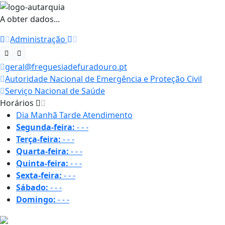
A obter dados...
Administração
geral@freguesiadefuradouro.pt
Autoridade Nacional de Emergência e Proteção Civil
Serviço Nacional de Saúde
Horários
Dia
Manhã
Tarde
Atendimento
Segunda-feira:
-
-
-
Terça-feira:
-
-
-
Quarta-feira:
-
-
-
Quinta-feira:
-
-
-
Sexta-feira:
-
-
-
Sábado:
-
-
-
Domingo:
-
-
-
17.2 ºC